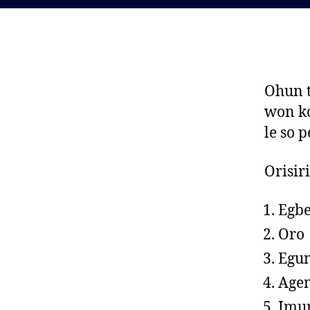
Ohun t
won kof
le so 
Orisiri
Egbe
Oro
Egu
Age
Imu