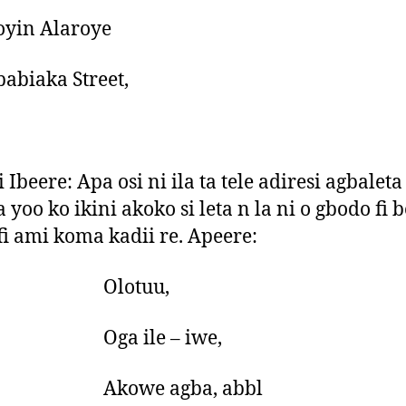
oyin Alaroye
babiaka Street,
i Ibeere: Apa osi ni ila ta tele adiresi agbaleta
 yoo ko ikini akoko si leta n la ni o gbodo fi 
 fi ami koma kadii re. Apeere:
lotuu,
a ile – iwe,
owe agba, abbl