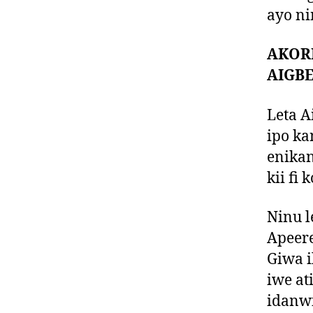
ayo ni
AKORI
AIGBE
Leta A
ipo kan
enikan 
kii fi 
Ninu l
Apeere 
Giwa il
iwe at
idanw