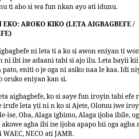
nu ti abo si wa fun nkan ayo ati idunu.
 EKO: AROKO KIKO (LETA AIGBAGBEFE /
FE)
igbagbefe ni leta ti a ko si awon eniyan ti wo
 ni ibi ise adaani tabi si ajo ilu. Leta bayii kii 
pato, eniti o je oga ni asiko naa le kaa. Idi niy
ko oruko eniyan kan si.
eta aigbagbefe, ko si aaye fun iroyin tabi efe 
irufe leta yii ni n ko si Ajete, Olotuu iwe iroy
e-ise, Oba, Alaga igbimo, Alaga ijoba ibile, og
i akowe agba ibi ise ijoba apapo bii oga agba 
i WAEC, NECO ati JAMB.