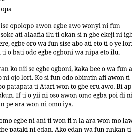
 opa
 ise opolopo awon egbe awo wonyi ni fun
soke ati alaafia ilu ti okan si n gbe ekeji ni i
re, egbe oro wa fun sise abo ati eto ti o ye lor
 ti o bati odo egbe ogboni wa nipa eto ilu.
ran ko nii se egbe ogboni, kaka bee o wa fun
 ni ojo lori. Ko si fun odo obinrin afi awon ti 
o patapata ti Atari won to gbe eru awo. Bi ap
kun. If ti o yii ni oso awon omo egba poi di ni
 n pe ara won ni omo iya.
mo egbe ni ani ti won fi n la ara won mo law
be pataki ni edan. Ako edan wa fun nnkan ti