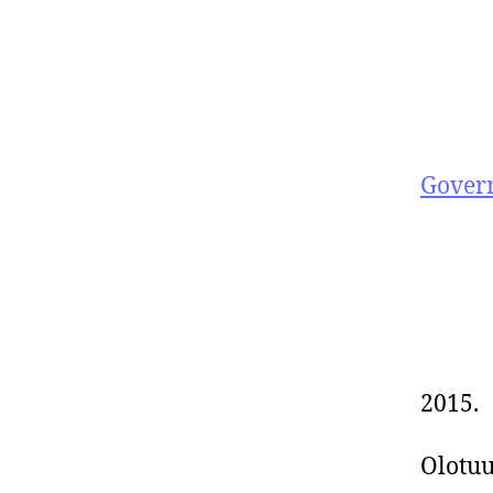
Gover
K
2015.
Olotuu