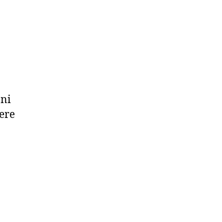
 ni
bere