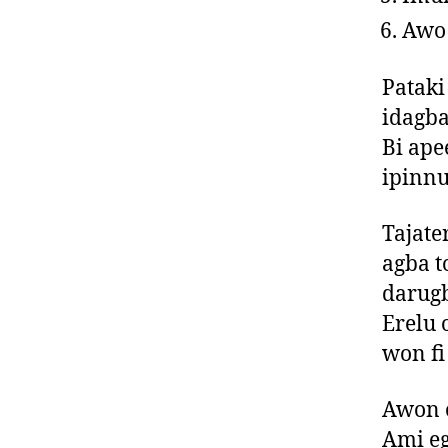
Awo
Pataki
idagba
Bi apee
ipinnu
Tajate
agba to
darugb
Erelu o
won fi
Awon o
Ami eg