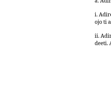
a. Adi
i. Adi
ojo ti 
ii. Adi
deeti.