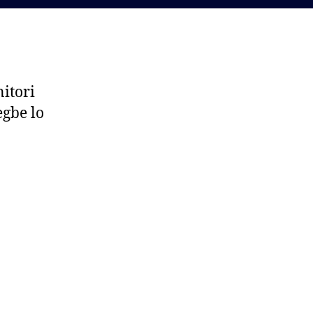
itori
egbe lo