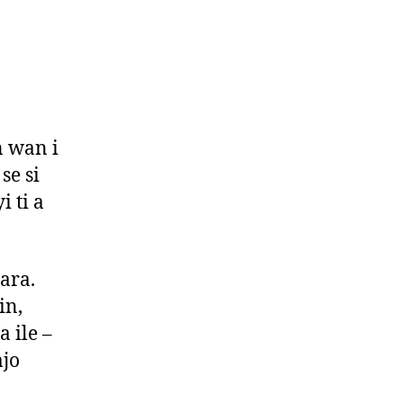
n wan i
se si
i ti a
rara.
in,
a ile –
ajo