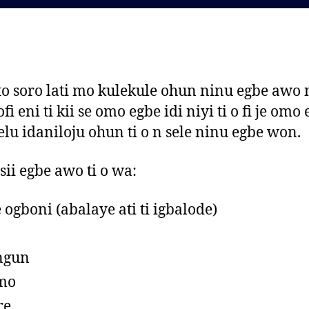
d
a
a
u
t
t
e
h
o
o soro lati mo kulekule ohun ninu egbe awo n
r
i eni ti kii se omo egbe idi niyi ti o fi je omo 
pelu idaniloju ohun ti o n sele ninu egbe won.
sii egbe awo ti o wa:
 ogboni (abalaye ati ti igbalode)
ngun
mo
re