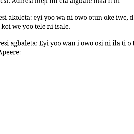
resi: Adiresi meji nil eta aigbafe maa n ni
resi akoleta: eyi yoo wa ni owo otun oke iwe, d
a koi we yoo tele ni isale.
resi agbaleta: Eyi yoo wan i owo osi ni ila ti o 
 Apeere: