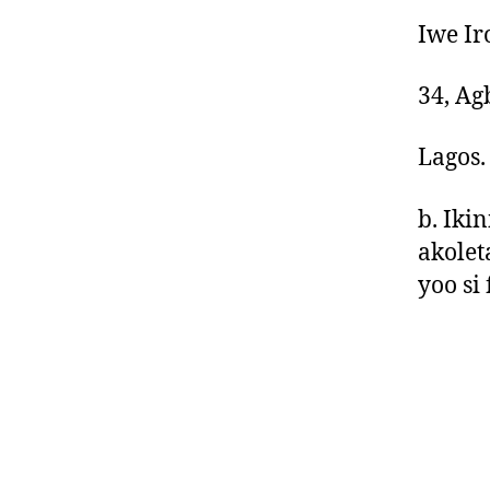
Iwe Ir
34, Ag
Lagos.
b. Ikin
akoleta
yoo si
O
Og
Ak