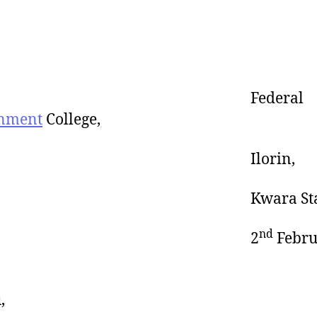
Federal
nment
College,
Ilorin,
wara State
nd
2
Febru
,