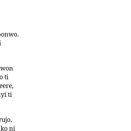
gbonwo.
i
 awon
o ti
eere,
yi ti
ujo.
 ko ni