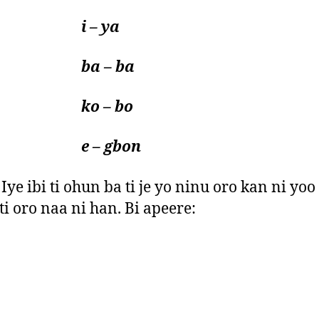
 – ya
a – ba
o – bo
– gbon
ye ibi ti ohun ba ti je yo ninu oro kan ni yoo 
 ti oro naa ni han. Bi apeere: