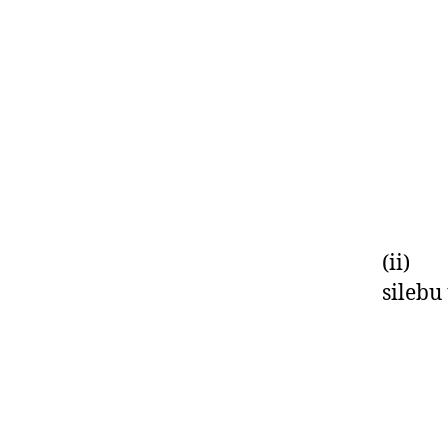
i
b
k
e 
(ii) I
silebu