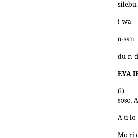
silebu.
i-wa
o-san
du-n-
EYA I
(i) Si
soso. 
A ti lo
Mo ri 