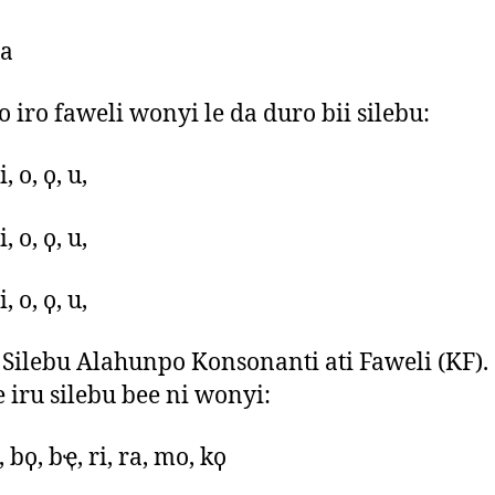
 a
 iro faweli wonyi le da duro bii silebu:
i, o, ϙ, u,
i, o, ϙ, u,
i, o, ϙ, u,
ilebu Alahunpo Konsonanti ati Faweli (KF).
 iru silebu bee ni wonyi:
 bϙ, bҿ, ri, ra, mo, kϙ