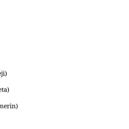
ji)
ta)
merin)