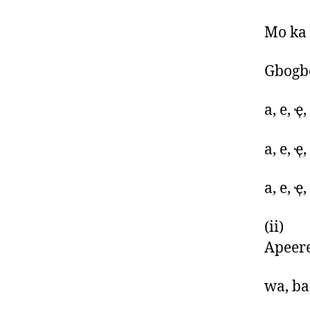
Mo ka
Gbogbo
a, e, ҿ, 
a, e, ҿ, 
a, e, ҿ, 
(ii) S
Apeere
wa, ba,