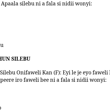
 Apaala silebu ni a fala si nidii wonyi:
du
HUN SILEBU
lebu Onifaweli Kan (F): Eyi le je eyo faweli
Apeere iro faweli bee ni a fala si nidii wonyi:
o