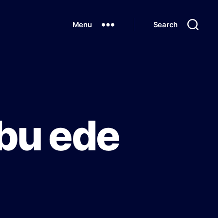
Menu
Search
ebu ede