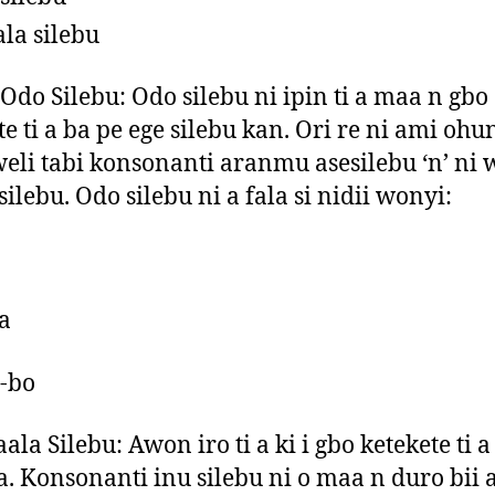
la silebu
o Silebu: Odo silebu ni ipin ti a maa n gbo
te ti a ba pe ege silebu kan. Ori re ni ami ohu
weli tabi konsonanti aranmu asesilebu ‘n’ ni 
silebu. Odo silebu ni a fala si nidii wonyi:
la
-bo
aala Silebu: Awon iro ti a ki i gbo ketekete ti a
ta. Konsonanti inu silebu ni o maa n duro bii 