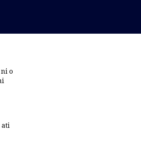
 ni o
ni
 ati