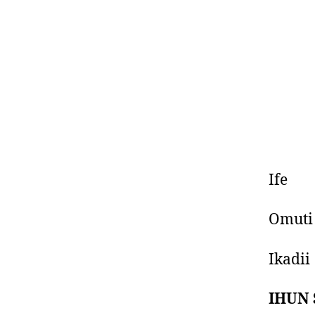
Ife –
Omuti
Ikadi
IHUN 