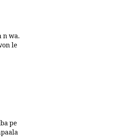
n n wa.
won le
 ba pe
apaala