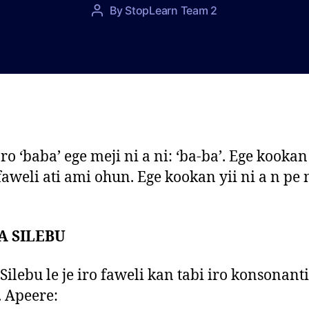
P
By
StopLearn Team 2
P
o
o
s
s
t
t
d
a
a
u
t
t
e
h
o
ro ‘baba’ ege meji ni a ni: ‘ba-ba’. Ege kookan
r
 faweli ati ami ohun. Ege kookan yii ni a n pe 
A SILEBU
lebu le je iro faweli kan tabi iro konsonanti
. Apeere: