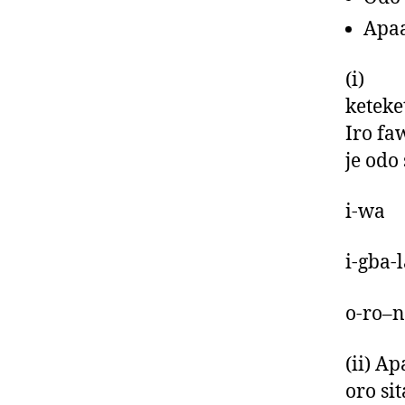
Apaa
(i) Od
keteke
Iro fa
je odo 
i-wa
i-gba-
o-ro–n
(ii) Ap
oro si