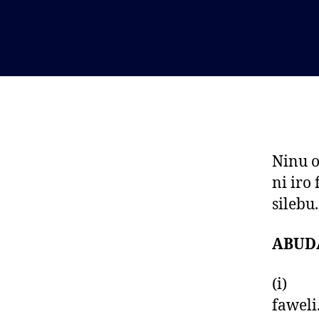
Ninu o
ni iro
silebu.
ABUD
(i) Si
faweli