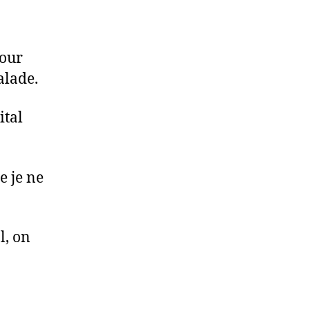
pour
alade.
tal
e je ne
l, on