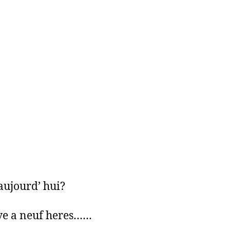
ujourd’ hui?
ive a neuf heres……