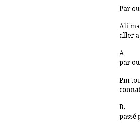
Par ou
Ali ma
aller a
A Pa
par ou
Pm tou
connais
B. Exc
passé 
C’est