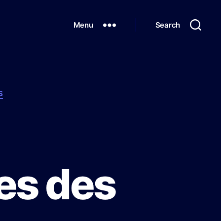
Menu
Search
S
es des