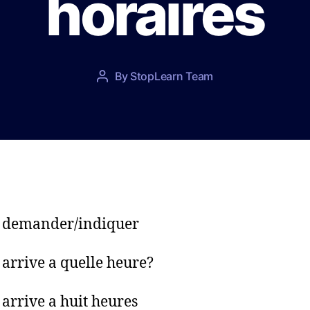
horaires
P
By
StopLearn Team
P
o
o
s
s
t
t
d
a
a
u
t
t
e
h
o
r demander/indiquer
r
 arrive a quelle heure?
 arrive a huit heures