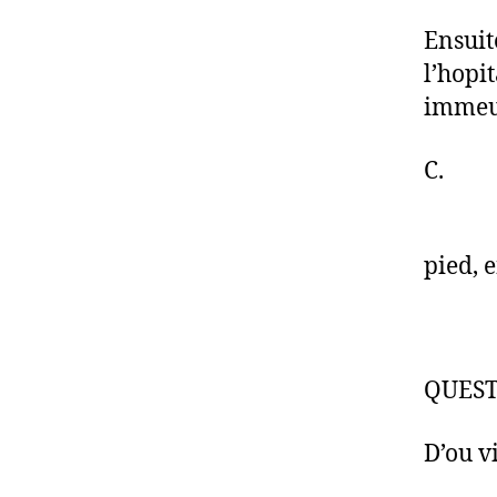
Ensuite
l’hopi
immeubl
C. C’e
Non, c
pied, 
Mer
QUES
D’ou vi