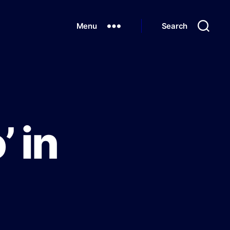
Menu
Search
’ in