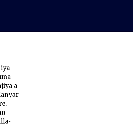
 iya
tuna
jiya a
 Hanyar
e.
an
lla-