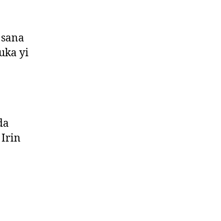
 sana
uka yi
da
 Irin