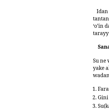
Idan a
tantan
‘o’in 
tarayy
Sana
Su ne 
yake a
wadann
Fara
Gini
Su(k