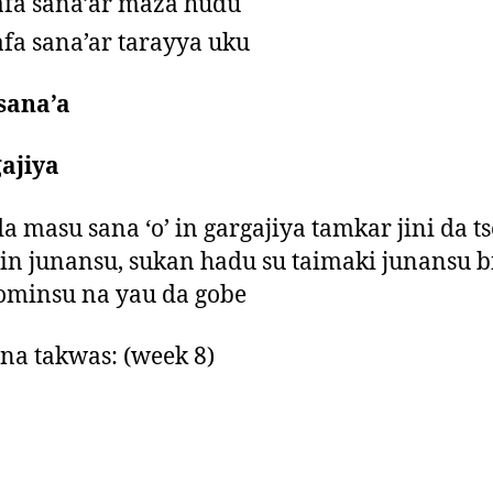
afa sana’ar maza hudu
afa sana’ar tarayya uku
sana’a
ajiya
da masu sana ‘o’ in gargajiya tamkar jini da t
in junansu, sukan hadu su taimaki junansu b
ominsu na yau da gobe
a takwas: (week 8)