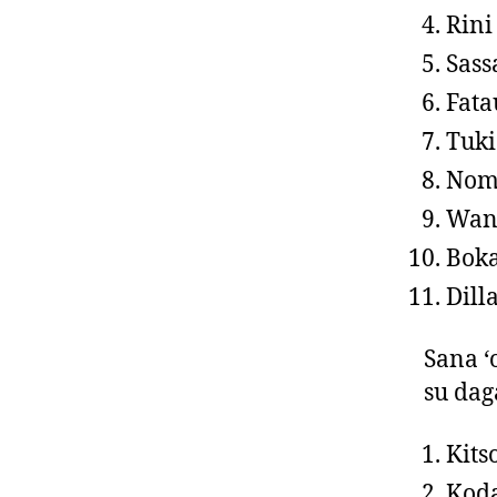
Rini
Sass
Fata
Tuki
Nom
Wan
Bok
Dill
Sana ‘
su dag
Kits
Koda