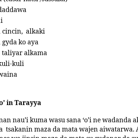
 daddawa
i
 cincin, alkaki
 gyda ko aya
 taliyar alkama
kuli-kuli
waina
a
o’ in Tarayya
n nau’i kuma wasu sana ‘o’i ne wadanda ak
a tsakanin maza da mata wajen aiwatarwa. 