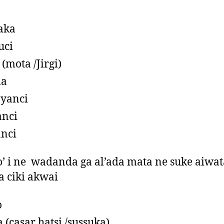
aka
uci
 (mota /Jirgi)
a
yanci
anci
anci
o’ i ne wadanda ga al’ada mata ne suke aiwat
a ciki akwai
o
 (casar hatsi /sussuka)