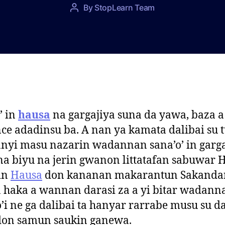
P
By
StopLearn Team
P
o
o
s
s
t
t
d
a
a
u
t
t
e
h
o
’ in
hausa
na gargajiya suna da yawa, baza a
r
ce adadinsu ba. A nan ya kamata dalibai su 
nyi masu nazarin wadannan sana’o’ in garga
i na biyu na jerin gwanon littatafan sabuwar
in
Hausa
don kananan makarantun Sakandar
haka a wannan darasi za a yi bitar wadann
o’i ne ga dalibai ta hanyar rarrabe musu su da
don samun saukin ganewa.