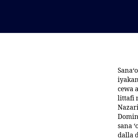
Sana‘o
iyakan
cewa a
littaf
Nazar
Domin 
sana ‘
dalla 