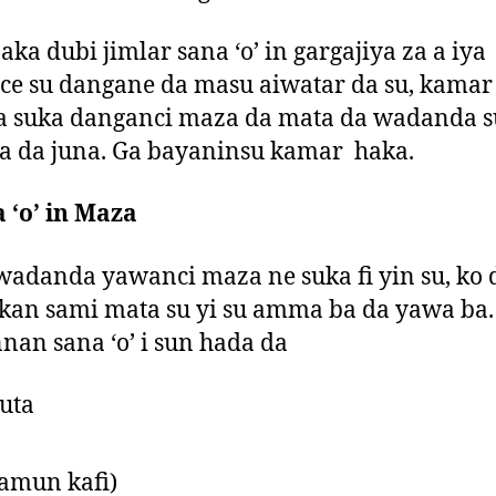
ka dubi jimlar sana ‘o’ in gargajiya za a iya
ce su dangane da masu aiwatar da su, kamar
da suka danganci maza da mata da wadanda s
a da juna. Ga bayaninsu kamar haka.
 ‘o’ in Maza
wadanda yawanci maza ne suka fi yin su, ko 
kan sami mata su yi su amma ba da yawa ba.
an sana ‘o’ i sun hada da
uta
amun kafi)