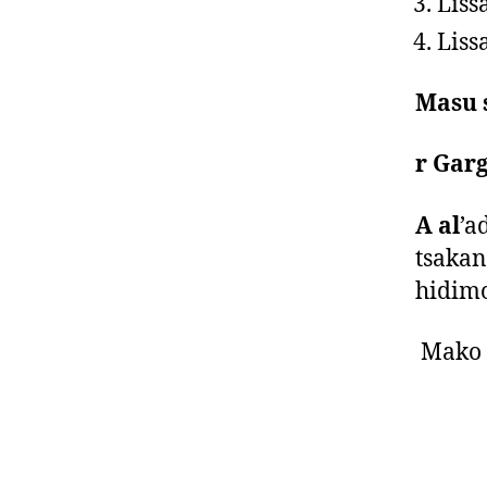
Liss
Liss
Masu 
r Garg
A al
’a
tsakan
hidim
Mako n