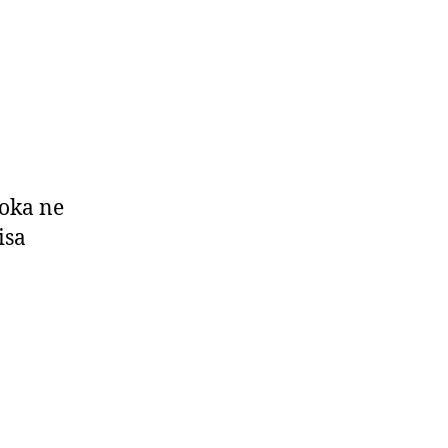
soka ne
isa