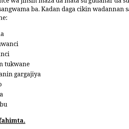
nce wa jinsin maza da mata su gudanar da su
tsangwama ba. Kadan daga cikin wadannan 
 ne:
a
uwanci
anci
n tukwane
nin gargajiya
o
a
bu
fahimta.