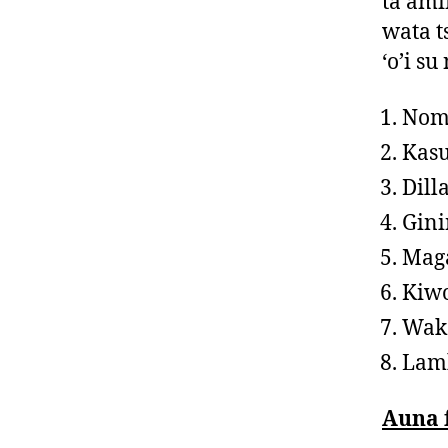
ta ami
wata 
‘o’i su
Nom
Kas
Dill
Gini
Maga
Kiw
Wak
Lam
Auna 