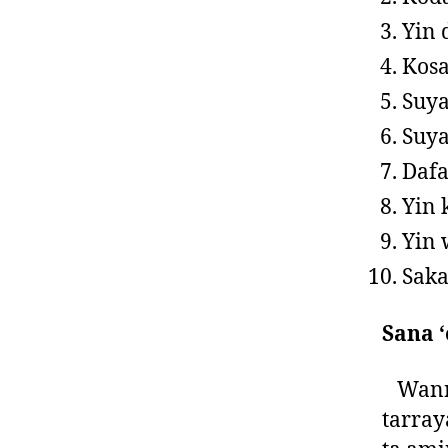
Yin
Kosa
Suya
Suya
Dafa
Yin 
Yin 
Sak
Sana ‘
Wanna
tarray