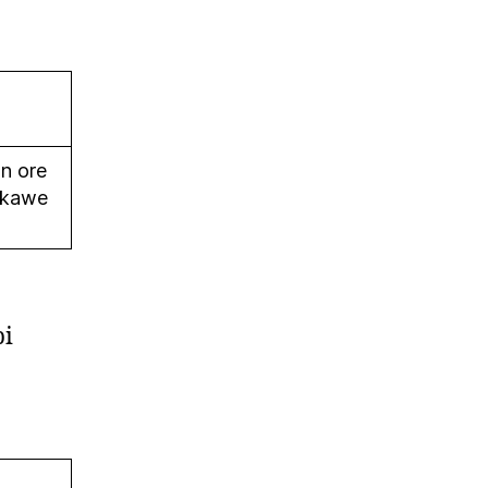
n ore
nkawe
bi