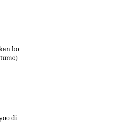
nnkan bo
 itumo)
yoo di