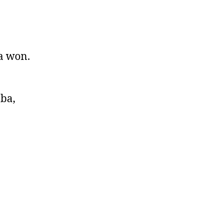
da won.
oba,