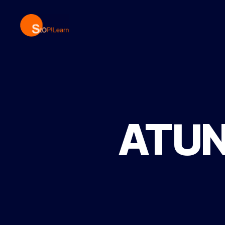
StopLearn
ATUN