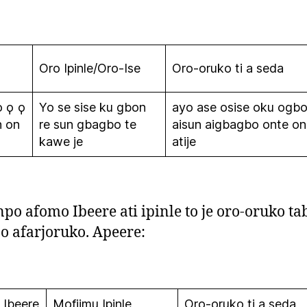
Oro Ipinle/Oro-Ise
Oro-oruko ti a seda
o ϙ ϙ
Yo se sise ku gbon
ayo ase osise oku ogbo
n on
re sun gbagbo te
aisun aigbagbo onte o
kawe je
atije
po afomo Ibeere ati ipinle to je oro-oruko ta
o afarjoruko. Apeere:
 Ibeere
Mofiimu Ipinle
Oro-oruko ti a seda