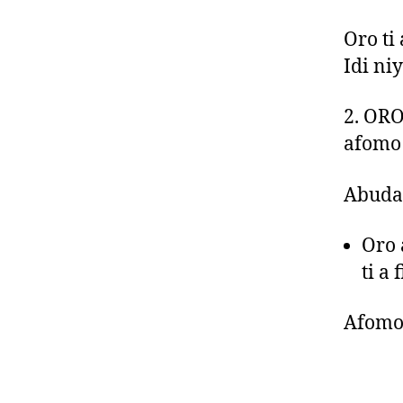
Oro ti
Idi niy
2. ORO
afomo 
Abuda 
Oro 
ti a
Afom