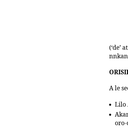
a
o
(‘de’ a
nnkan n
ORISI
A le s
Lilo
Akan
oro-