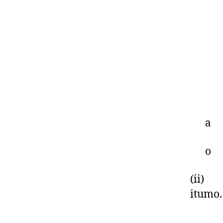
a
o
(ii) O
itumo.
Oro