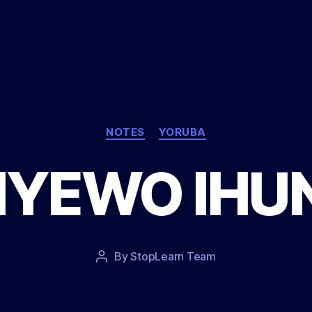
Categories
NOTES
YORUBA
YEWO IHU
Post
By
StopLearn Team
Post
date
author