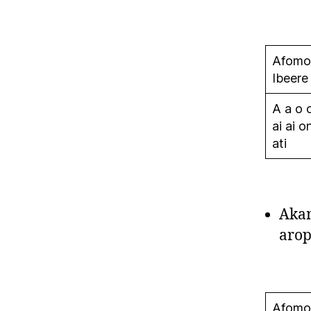
Afomo
Ibeere
A a o 
ai ai o
ati
Akan
arop
Afomo