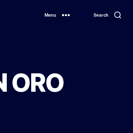
Menu
Search
N ORO