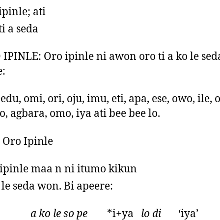
ipinle; ati
ti a seda
 IPINLE: Oro ipinle ni awon oro ti a ko le se
:
edu, omi, ori, oju, imu, eti, apa, ese, owo, ile, 
o, agbara, omo, iya ati bee bee lo.
Oro Ipinle
ipinle maa n ni itumo kikun
 le seda won. Bi apeere:
a:
a ko le so pe
*i+ya
lo di
‘iya’