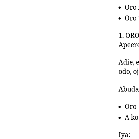
Oro 
Oro 
1. ORO
Apeere
Adie, e
odo, oj
Abuda 
Oro-
A ko
Iy