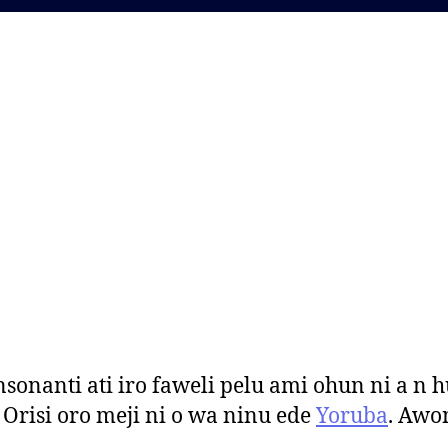
nsonanti ati iro faweli pelu ami ohun ni a n 
. Orisi oro meji ni o wa ninu ede
Yoruba
. Awon