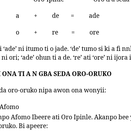
 + de = ade
 + re = ore
ti ‘ade’ ni itumo ti o jade. ‘de’ tumo si ki a fi 
i ori; ‘ade’ ohun ti a de. ‘re’ ati ‘ore’ ni ijora
I ONA TI A N GBA SEDA ORO-ORUKO
eda oro-oruko nipa awon ona wonyii:
 Afomo
po Afomo Ibeere ati Oro Ipinle. Akanpo bee 
oruko. Bi apeere: