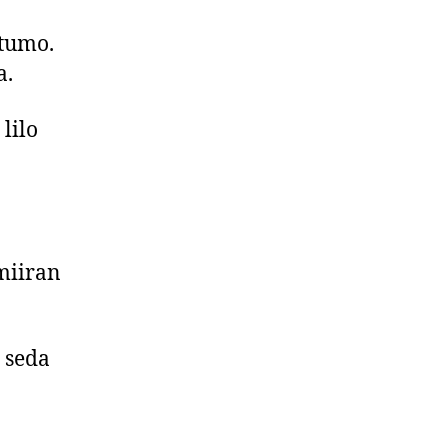
itumo.
a.
lilo
 miiran
seda