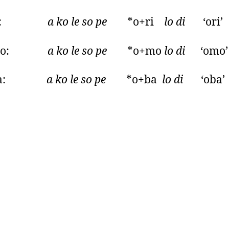
ri:
a ko le so pe
*o+ri
lo di
‘ori’
mo:
a ko le so pe
*o+mo
lo di
‘omo’
ba:
a ko le so pe
*o+ba
lo di
‘oba’