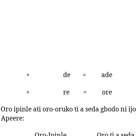
 + de = ade
 + re = ore
ro ipinle ati oro-oruko ti a seda gbodo ni ij
 Apeere:
-Ipinle Oro ti a seda