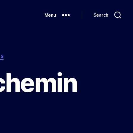
Menu
Search
ES
 chemin