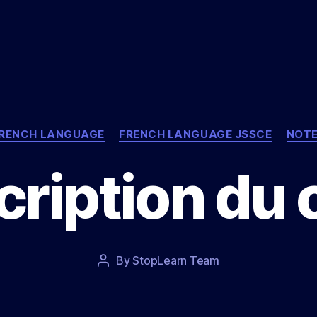
Categories
RENCH LANGUAGE
FRENCH LANGUAGE JSSCE
NOT
cription du
Post
By
StopLearn Team
Post
date
author