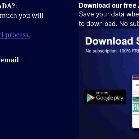
Download our free 
NADA?
:
Save your data when
 much you will
to download. No sub
l process.
 email