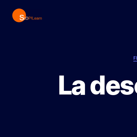
StopLearn
F
La des