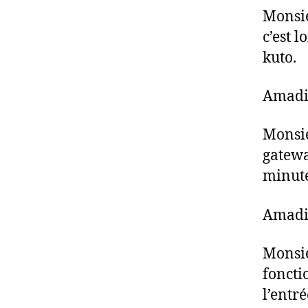
Monsie
c’est 
kuto.
Amadi:
Monsie
gatewa
minute
Amadi:
Monsie
foncti
l’entré