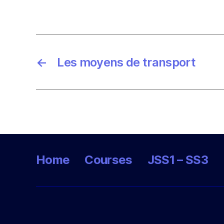
←
Les moyens de transport
Home
Courses
JSS1 – SS3