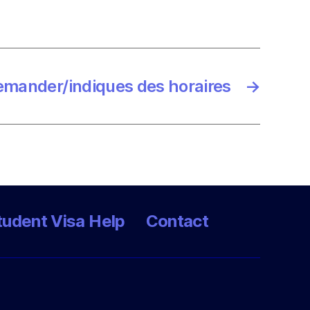
emander/indiques des horaires
→
tudent Visa Help
Contact