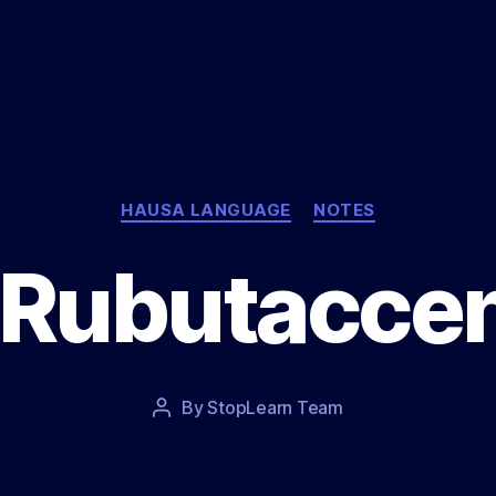
Categories
HAUSA LANGUAGE
NOTES
 Rubutacce
Post
By
StopLearn Team
Post
date
author