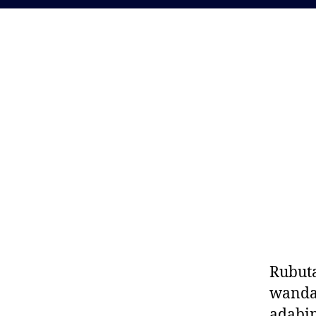
Rubuta
wanda 
adabin