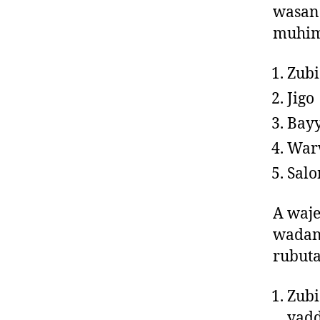
wasan 
muhim
Zubi
Jigo
Bayy
Warw
Salo
A waje
wadan
rubuta
Zubi
yadd