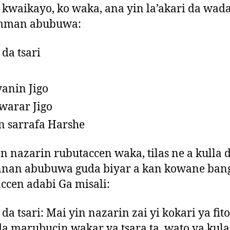
kwaikayo, ko waka, ana yin la’akari da wa
man abubuwa:
 da tsari
anin Jigo
arar Jigo
n sarrafa Harshe
n nazarin rubutaccen waka, tilas ne a kulla 
nan abubuwa guda biyar a kan kowane ban
ccen adabi Ga misali:
 da tsari: Mai yin nazarin zai yi kokari ya fit
a marubucin wakar ya tsara ta, wato ya kula