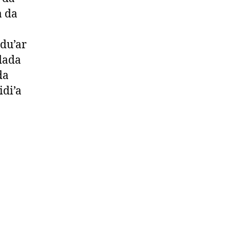
a da
du’ar
dada
da
idi’a