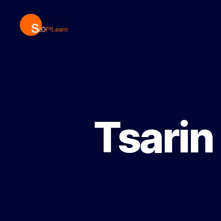
StopLearn
Tsarin