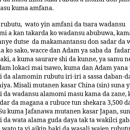
tasu kuma amfana.
 rubutu, wato yin amfani da tsara wadansu
mi a kan takarda ko wadansu abubuwa, kam
ganye dutse da makamantansu don sadar da 
 ko sako, wacce dan Adam ya saba da fadar
baki, a kuma saurare shi da kunne, ya samu n
dam lokaci mai tsawo, kuma dan Adam yana 
 da alamomin rubutu iri-iri a sassa daban-
iya. Misali mutanen kasar China (sin) suna y
i da wadansu alamomi masu kama da zane, k
dar da magana a rubuce tun shekara 3,500 d
Su kuma Jafanawa mutanen kasar Japan, sun
 da wata alama guda daya tak ta wakilci gab
 wato ta yi aikin baki da wasali wajen rubut