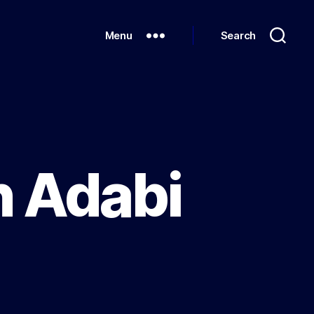
Menu
Search
n Adabi