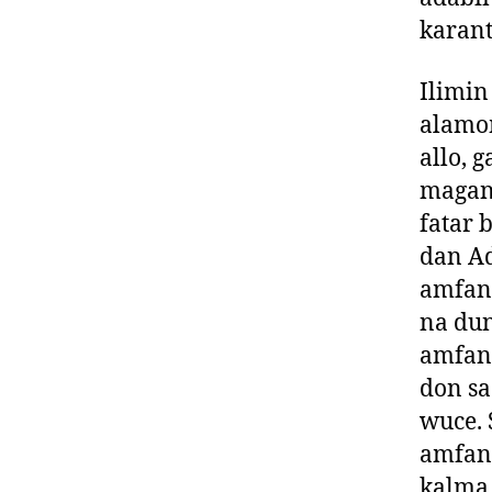
karan
Ilimin
alamo
allo, 
magana
fatar 
dan A
amfani
na dun
amfan
don sa
wuce. 
amfani
kalma,