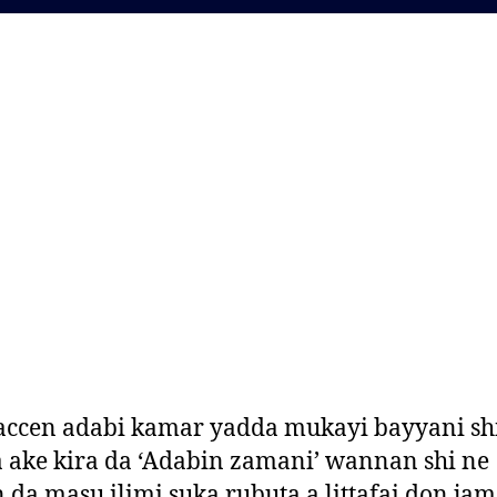
ccen adabi kamar yadda mukayi bayyani sh
ake kira da ‘Adabin zamani’ wannan shi ne
 da masu ilimi suka rubuta a littafai don jam