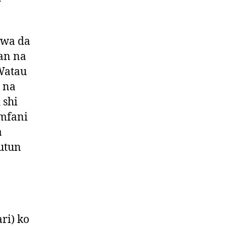
awa da
an na
Watau
 na
 shi
amfani
a
butun
ri) ko