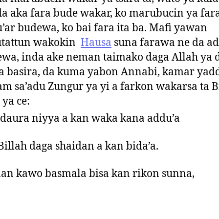
a aka fara bude wakar, ko marubucin ya far
’ar budewa, ko bai fara ita ba. Mafi yawan
utattun wakokin
Hausa
suna farawa ne da ad
wa, inda ake neman taimako daga Allah ya 
a basira, da kuma yabon Annabi, kamar yad
m sa’adu Zungur ya yi a farkon wakarsa ta B
 ya ce:
daura niyya a kan waka kana addu’a
Billah daga shaidan a kan bida’a.
an kawo basmala bisa kan rikon sunna,