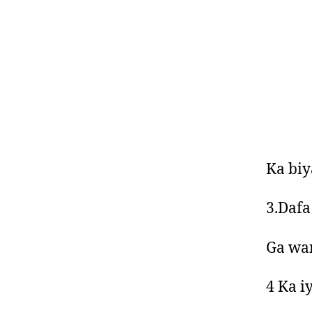
Ka biy
3.Dafa
Ga wa
4 Ka i