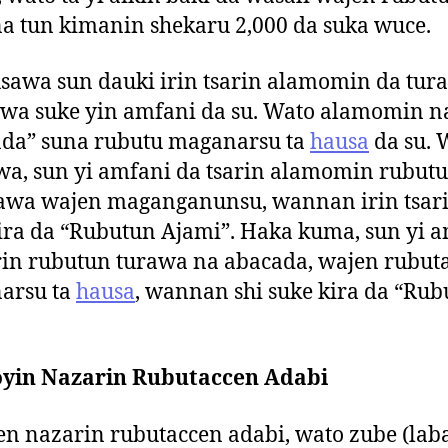
 tun kimanin shekaru 2,000 da suka wuce.
wa sun dauki irin tsarin alamomin da tur
wa suke yin amfani da su. Wato alamomin n
ada” suna rubutu maganarsu ta
hausa
da su. 
a, sun yi amfani da tsarin alamomin rubutu
wa wajen maganganunsu, wannan irin tsari
ira da “Rubutun Ajami”. Haka kuma, sun yi 
rin rubutun turawa na abacada, wajen rubut
arsu ta
hausa
, wannan shi suke kira da “Ru
yin Nazarin Rubutaccen Adabi
n nazarin rubutaccen adabi, wato zube (laba