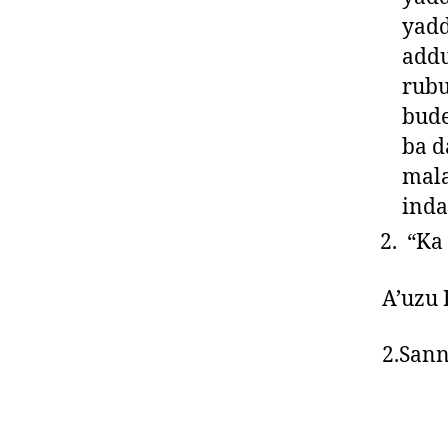
yadd
addu
rub
bude
ba d
mala
inda
“Ka 
A’uzu 
2.Sann