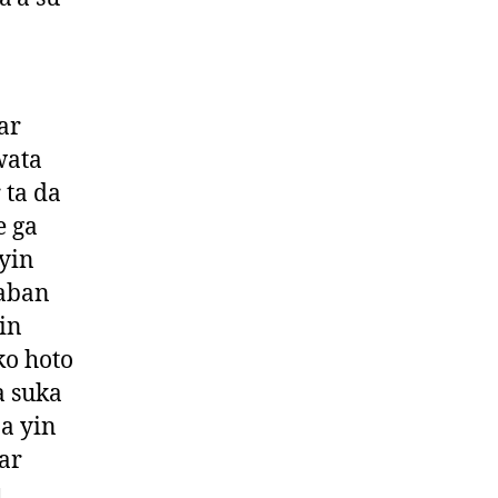
ar
wata
 ta da
e ga
yin
daban
in
o hoto
a suka
a yin
ar
u