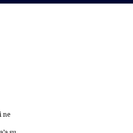
i ne
a’a su