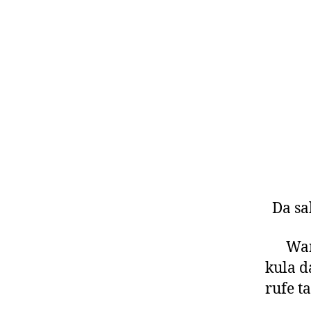
Da sal
Wanna
kula d
rufe t