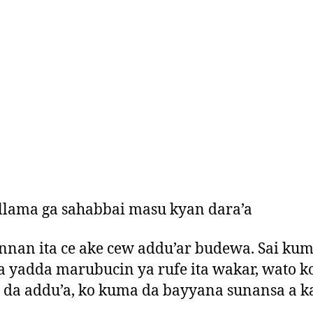
lama ga sahabbai masu kyan dara’a
n ita ce ake cew addu’ar budewa. Sai kum
a yadda marubucin ya rufe ita wakar, wato k
a da addu’a, ko kuma da bayyana sunansa a k