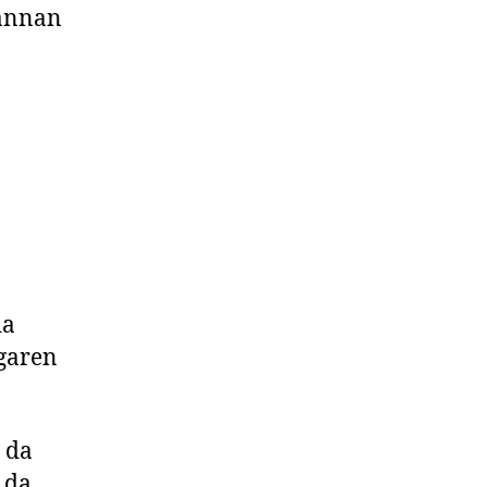
dannan
da
garen
o da
 da