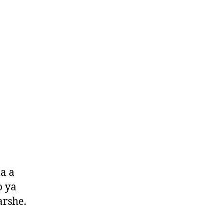
a a
o ya
arshe.