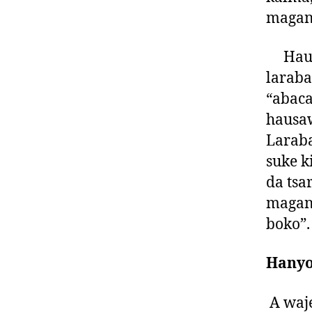
magana
Hausa
laraba
“abac
hausaw
Laraba
suke k
da tsa
magan
boko”.
Hanyo
A waje